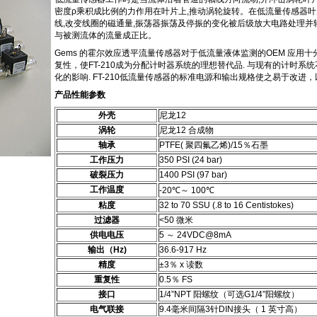
密度ρ乘积成比例的力作用在叶片上,推动涡轮旋转。在低流量传感器
线,改变线圈的磁通量,振荡器振荡及停振的变化被后级放大电路处理
与被测流体的流量成正比。
Gems 的霍尔效应透平流量传感器对于低流量液体监测的OEM 应用十分
复性，使FT-210成为分配计时器系统的理想替代品. 与现有的计时
化的影响. FT-210低流量传感器的标准电源和输出规格使之易于改进
产品性能参数
外壳
尼龙12
涡轮
尼龙12 合成物
轴承
PTFE( 聚四氟乙烯)/15％石墨
工作压力
350 PSI (24 bar)
破裂压力
1400 PSI (97 bar)
工作温度
-20℃～ 100℃
粘度
32 to 70 SSU (.8 to 16 Centistokes)
过滤器
<50 微米
供电电压
5 ～ 24VDC@8mA
输出（Hz)
36.6-917 Hz
精度
±3％ x 读数
重复性
0.5％ FS
接口
1/4”NPT 阳螺纹（可选G1/4”阳螺纹）
电气联接
9.4毫米间隔3针DIN接头（ 1 英寸高）